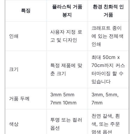
플라스틱 거품
환경 친화적 인
특징
봉지
거품
크래프트 종이
사용자 지정 로
인쇄
에 있는 전체색
고 및 디자인
인쇄
최대 50cm x
특정 제품에 맞
70cm까지 커스
크기
춘 크기
터마이징 할 수
있습니다
3mm 5mm
3mm, 5mm,
거품 두께
7mm 10mm
7mm
천연 갈색, 흰
투명 또는 컬러
색상
색, 또는 주문
옵션
염색 옵션