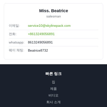
Miss. Beatrice
salesman
이메일:
service10@skylinepack.com
전화:
+8613249056891
whatsapp:
8613249056891
웨이 채팅:
Beatrice8732
빠른 링크
집
제품
비디오
회사 소개