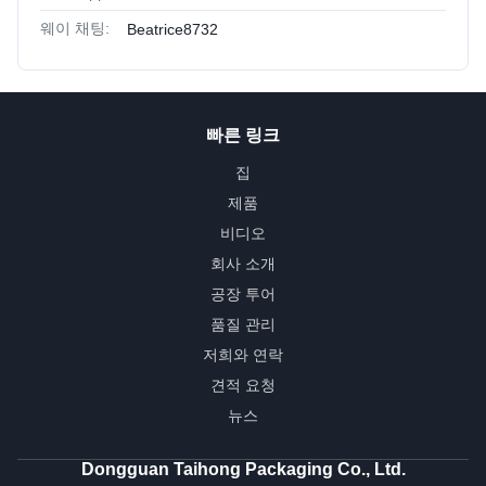
웨이 채팅:
Beatrice8732
빠른 링크
집
제품
비디오
회사 소개
공장 투어
품질 관리
저희와 연락
견적 요청
뉴스
Dongguan Taihong Packaging Co., Ltd.