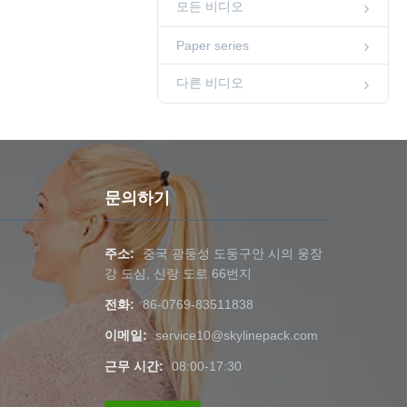
양 종이 봉투 가방
00:24
모든 비디오
Paper series
Paper series
내구성이 뛰어난 폴
리 버블 메일러로 배
송물을 보호하세요
00:17
다른 비디오
다른 비디오
폴리 버블 메일러로
배송물을 보호하세요
00:16
다른 비디오
크래프트 종이 복합
문의하기
포장 봉지
00:09
다른 비디오
주소:
중국 광둥성 도둥구안 시의 웅장
창문이 있는 투명 빵
강 도심, 신랑 도로 66번지
복합 봉투
00:15
다른 비디오
전화:
86-0769-83511838
이메일:
service10@skylinepack.com
다중 스타일 복합 가
방
근무 시간:
08:00-17:30
00:12
다른 비디오