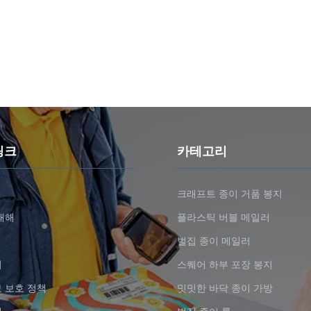
링크
카테고리
크래프트 종이 거품 봉지
대해
플라스틱 버블 메일러
벌집 종이 메일러
기
스퀘어 하부 포장 봉지
 보호 정책
밋밋한 바닥 종이 가방