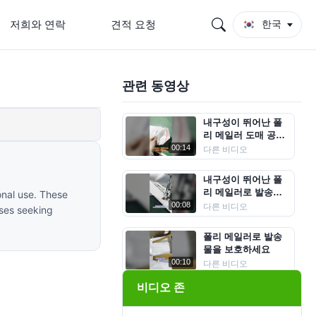
저희와 연락
견적 요청
한국
관련 동영상
내구성이 뛰어난 폴
리 메일러 도매 공장
직접
00:14
다른 비디오
내구성이 뛰어난 폴
리 메일러로 발송물
onal use. These
을 안전하게 보호하
00:08
다른 비디오
ses seeking
세요
폴리 메일러로 발송
물을 보호하세요
00:10
다른 비디오
비디오 존
신속 배송을 위한 환
경 친화적인 벌집 모