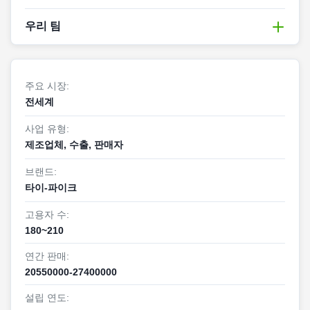
패키지 선택 지침을 제공 (물질, 크기 및 부하 운반 적응 제안
회사는 2012년에 설립되었습니다. 현재 공장은 DISNEY,
우리 팀
과 같은), 고객 물류 시나리오를 분석 (e-커머스, 국경, 콜드
TARGET, WALMART 등과 같은 고객 감사 및 인증서를 통과
체인 등).
했습니다. 국가 전문 및 혁신적인 기업으로서,국가 고기술기
엘리트 팀 소개: 전문성은 품질을 만들어 내고 혁신은 업계를
무료 샘플 배송, 맞춤형 샘플링을 지원하고 제품 호환성을 확
업 자격증을 취득했습니다., GRS 인증서, ISO9001 품질 관
이끌고 있습니다
인합니다.
리 시스템 인증서 및 ISO14001 환경 관리 시스템 인증서.회
우리의 팀은 * * "기술+서비스" * *의 이중 핵심에 의해 구동되
주요 시장:
2비용 최적화
사는 또한 고객의 다양한 선택을 충족하기 위해 FSC 인증을
는 당신의 물류 포장 솔루션에 대한 견고한 뒷받침입니다, 효
전세계
대량 구매 할인 및 창고 관리와 같은 고객 주문량에 따라 비용
가지고 있습니다!
율적으로 작동하는 고객을 지원!
효율적인 솔루션을 권장합니다.
이 회사는 품질과 서비스에 기반을 두고 모든 고객에게 높은
사업 유형:
1핵심 팀: 10년 이상의 산업 경험과 풍부한 실무 경험을 가진
환경 정책 권고사항을 생물분해성 재료 (PLA 거품 봉지, 꿀집
품질의 서비스를 제공할 것입니다!
제조업체, 수출, 판매자
연구개발 전문가: 재료과학과 포장공학 분야에서펑크 저항적
종이 봉지) 와 결합하여 기업이 지속가능한 발전을 달성하도
인 익스프레스 가방 및 생물 분해 가능한 꿀집 종이 가방과 같
록 돕습니다.
브랜드:
은 특허 제품 개발을 주도합니다., 그리고 운송 피해 문제를
타이-파이크
극복;
2, 판매 서비스: 효율적인 배달, 투명한 관리
생산 척추: 10 년 이상의 공정 경험으로, 우리는 99% 이상의
1주문 보증
고용자 수:
수익률과 함께 불어 필름, 거품 형성 및 종이 도면 절단 전체
생산 진행에 대한 실시간 업데이트 및 품질 검사 보고서 제공
180~210
과정에 대한 정확한 통제를 가지고 있습니다.
(포크션 저항성 및 방수 테스트 데이터와 같은)
연간 판매:
서비스 컨설턴트: 1000명 이상의 고객에게 서비스를 제공하
긴급 주문 빠른 채널을 최고 / 주요 판매 기간 동안 적시에 배
20550000-27400000
고, 전자상거래, 국경, 냉각망 등 다양한 시나리오를 잘 알고
달을 보장합니다.
있습니다.* * "수요 진단 → 솔루션 구현 → 효과 추적" * * 폐쇄
2물류 협업
설립 연도:
루프 서비스.
물류 추적 서비스를 제공하고 비정상적인 상황에 대해 능동