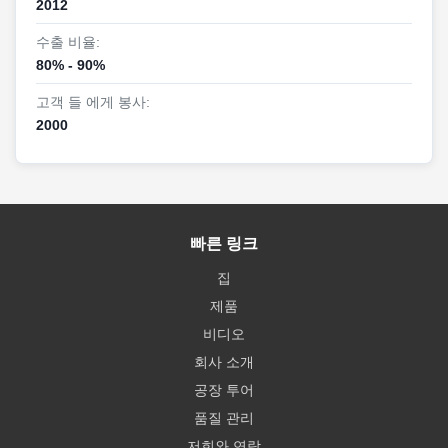
2012
2전문적 능력: 선도적인 기술, 고객 우선
적으로 경고하십시오.
혁신 능력: 연구개발 투자는 연간 8%를 넘어서며, 꿀집 종이
수출 비율:
3판매 후 서비스: 지속적인 강화, 장기 협력
봉투 봉투와 급행 가방 포장 등 20개 이상의 특허를 취득했습
80% - 90%
1문제 대응
니다.
고객 들 에게 봉사:
24시간 판매 후 응급 전화, 손해 및 실종품 등의 고객 불만을
사용자 정의: 48 시간 이내에 요구 사항에 응답하고 로고 인
2000
신속하게 처리하고 "48시간 솔루션"을 약속합니다.
쇄, 유연한 크기 조정 및 기능적 스택링 (물질 방지 / 도둑질
포장 사용에 대한 교육 (밀착 기술, 충격 흡수 채용 제안 등)
방지 / 버퍼링) 을 지원합니다.
2부가가치 서비스
품질 관리 시스템: ISO9001 인증, 원자재 추적성 관리, 제품
고객 피드백을 수집하고 제품을 반복하기 위한 정기적인 후
공급의 결함이 없도록 전체 체인 샘플링.
속 방문 (예를 들어 찢기 쉬운 꿀집 종이 봉투 가방의 디자인
우리를 선택하는 것은 제품을 선택하는 것뿐만 아니라 업계
을 개선하는 것)
빠른 링크
를 이해하고 세부사항을 중요시하며 약속을 할 용기를 가진
무료 산업 트렌드 보고 (녹색 포장 정책, 물류 비용 절감 사례
집
엘리트 팀을 선택하는 것입니다.
등)
제품
비디오
회사 소개
공장 투어
품질 관리
저희와 연락