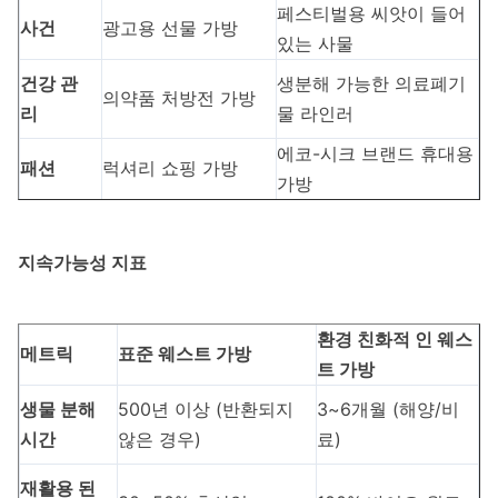
페스티벌용 씨앗이 들어
사건
광고용 선물 가방
있는 사물
건강 관
생분해 가능한 의료폐기
의약품 처방전 가방
리
물 라인러
에코-시크 브랜드 휴대용
패션
럭셔리 쇼핑 가방
가방
지속가능성 지표
환경 친화적 인 웨스
메트릭
표준 웨스트 가방
트 가방
생물 분해
500년 이상 (반환되지
3~6개월 (해양/비
시간
않은 경우)
료)
재활용 된