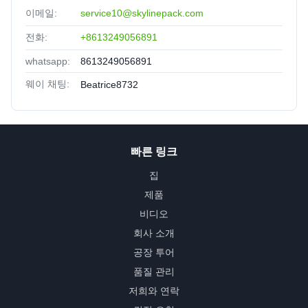
이메일:
service10@skylinepack.com
전화:
+8613249056891
whatsapp:
8613249056891
웨이 채팅:
Beatrice8732
빠른 링크
집
제품
비디오
회사 소개
공장 투어
품질 관리
저희와 연락