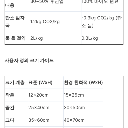
30~50% 후산업
100% 바이오 원료
내용
탄소 발자
-0.3kg CO2/kg (탄
1.2kg CO2/kg
국
소 음)
물 을 절약
2L/kg
0.3L/kg
사용자 정의 크기 가이드
크기 계층
표준 (WxH)
환경 친화적 (WxH)
작은
12x20cm
15x25cm
중간
25x40cm
30x50cm
크다
35x60cm
40x70cm