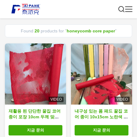
Found
20
products for "
honeycomb core paper
"
VIDEO
VIDEO
재활용 된 단단한 꿀집 코어
내구성 있는 폼 패드 꿀집 코
종이 포장 10cm 두께 맞춤
어 종이 10x15cm 노란색 /
형 크기
파란색 사용자 지정 색상
지금 문의
지금 문의